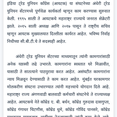
इंडिया ट्रेड युनियन काँग्रेस (आयटक) या संघटनेच्या अंधेरी ट्रेड
युनियन सेंटरमध्ये पूर्णवेळ कार्यकर्ता म्हणून काम करण्यास सुरुवात
केली. १९९५ साली ते आयटकचे महाराष्ट्र राज्याचे जनरल सेक्रेटरी
झाले. २०१५ साली अध्यक्ष आणि २०१७ पासून ते राष्ट्रीय सचिव
म्हणून आयटक मुख्यालयात दिल्लीला कार्यरत आहेत. भविष्य निर्वाह
निधीच्या सी.बी.टी.चे ते सदस्यही आहेत.
अंधेरी ट्रेड युनियन सेंटरच्या माध्यमातून त्यांनी कामगारांसाठी
अनेक यशस्वी लढे उभारले. कामगारांना स्वस्तात घरे मिळावीत,
यासाठी ते सातत्याने पाठपुरावा करत आहेत. असंघटीत कामगारांना
न्याय मिळवून देण्यासाठी ते काम करत आहेत. मुंबईत घरकामगार
मोलकरीण संघटना उभारण्यात त्यांनी महत्त्वाचे योगदान दिले आहे.
महाराष्ट्र राज्य अंगणवाडी बालवाडी कर्मचारी संघटनेचे ते राज्याध्यक्ष
आहेत. आयटकचे नेते कॉम्रेड ए. बी. बर्धन, कॉम्रेड गुरुदास दासगुप्ता,
कॉम्रेड गंगाधर चिटणीस, कॉम्रेड धुमे, कॉम्रेड गोविंद पानसरे, कॉम्रेड
माधवराव गायकवाड आदींच्या नेतृत्वाखाली त्यांनी काम केले आहे.