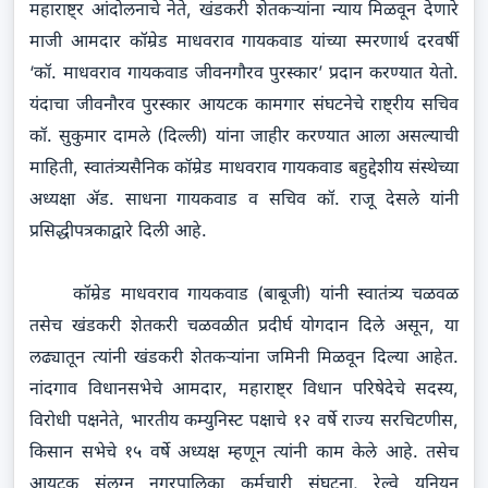
महाराष्ट्र आंदोलनाचे नेते, खंडकरी शेतकऱ्यांना न्याय मिळवून देणारे
माजी आमदार कॉम्रेड माधवराव गायकवाड यांच्या स्मरणार्थ दरवर्षी
‘कॉ. माधवराव गायकवाड जीवनगौरव पुरस्कार’ प्रदान करण्यात येतो.
यंदाचा जीवनौरव पुरस्कार आयटक कामगार संघटनेचे राष्ट्रीय सचिव
कॉ. सुकुमार दामले (दिल्ली) यांना जाहीर करण्यात आला असल्याची
माहिती, स्वातंत्र्यसैनिक कॉम्रेड माधवराव गायकवाड बहुद्देशीय संस्थेच्या
अध्यक्षा ॲड. साधना गायकवाड व सचिव कॉ. राजू देसले यांनी
प्रसिद्धीपत्रकाद्वारे दिली आहे.
कॉम्रेड माधवराव गायकवाड (बाबूजी) यांनी स्वातंत्र्य चळवळ
तसेच खंडकरी शेतकरी चळवळीत प्रदीर्घ योगदान दिले असून, या
लढ्यातून त्यांनी खंडकरी शेतकऱ्यांना जमिनी मिळवून दिल्या आहेत.
नांदगाव विधानसभेचे आमदार, महाराष्ट्र विधान परिषेदेचे सदस्य,
विरोधी पक्षनेते, भारतीय कम्युनिस्ट पक्षाचे १२ वर्षे राज्य सरचिटणीस,
किसान सभेचे १५ वर्षे अध्यक्ष म्हणून त्यांनी काम केले आहे. तसेच
आयटक संलग्न नगरपालिका कर्मचारी संघटना, रेल्वे युनियन