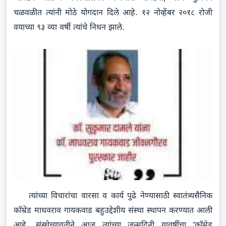
चळवळीत त्यांनी मोठे योगदान दिले आहे. १२ नोव्हेंबर २०१८ रोजी
वयाच्या ९३ व्या वर्षी त्यांचे निधन झाले.
त्यांच्या विचारांचा वारसा व कार्य पुढे नेण्यासाठी स्वातंत्र्यसैनिक
कॉम्रेड माधवराव गायकवाड बहुउद्देशीय संस्था स्थापन करण्यात आली
आहे. संस्थेच्यावतीने आज त्यांच्या जन्मदिनी यावर्षीचा ‘कॉम्रेड