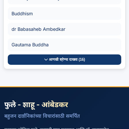
Buddhism
dr Babasaheb Ambedkar
Gautama Buddha
आणखी श्रेण्या दाखवा (16)
फुले - शाहू - आंबेडकर
बहुजन दार्शनिकांच्या विचारांसाठी समर्पित