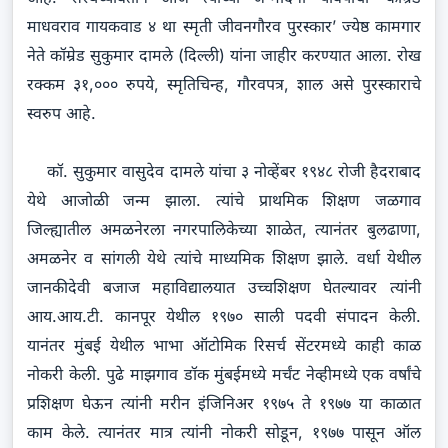
माधवराव गायकवाड ४ था स्मृती जीवनगौरव पुरस्कार’ ज्येष्ठ कामगार
नेते कॉम्रेड सुकुमार दामले (दिल्ली) यांना जाहीर करण्यात आला. रोख
रक्कम ३१,००० रुपये, स्मृतिचिन्ह, गौरवपत्र, शाल असे पुरस्काराचे
स्वरुप आहे.
कॉ. सुकुमार वासुदेव दामले यांचा ३ नोव्हेंबर १९४८ रोजी हैदराबाद
येथे आजोळी जन्म झाला. त्यांचे प्राथमिक शिक्षण जळगाव
जिल्ह्यातील अमळनेरला नगरपालिकेच्या शाळेत, त्यानंतर बुलढाणा,
अमळनेर व सांगली येथे त्यांचे माध्यमिक शिक्षण झाले. वर्धा येथील
जानकीदेवी बजाज महाविद्यालयात उच्चशिक्षण घेतल्यावर त्यांनी
आय.आय.टी. कानपूर येथील १९७० साली पदवी संपादन केली.
यानंतर मुंबई येथील भाभा ऑटोमिक रिसर्च सेंटरमध्ये काही काळ
नोकरी केली. पुढे माझगाव डॉक मुंबईमध्ये मर्चंट नेव्हीमध्ये एक वर्षांचे
प्रशिक्षण घेऊन त्यांनी मरीन इंजिनिअर १९७५ ते १९७७ या काळात
काम केले. त्यानंतर मात्र त्यांनी नोकरी सोडून, १९७७ पासून ऑल