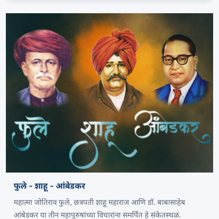
फुले - शाहू - आंबेडकर
महात्मा जोतिराव फुले, छत्रपती शाहू महाराज आणि डॉ. बाबासाहेब
आंबेडकर या तीन महापुरुषांच्या विचारांना समर्पित हे संकेतस्थळ.