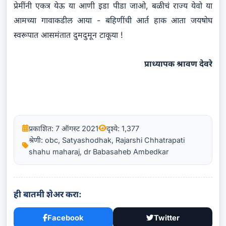
प्रेमींनी एकत्र येऊ या आणी इडा पीडा जाओ, बळीचं राज्य येवो या
आमच्या गावाकडील आया - बहिणींची आर्त हाक आता जयषोघ
स्वरूपात आसमंतात दुमदुमून टाकूया !
प्राध्यापक श्रावण देवरे
प्रकाशित: 7 ऑगस्ट 2021
दृश्ये: 1,377
श्रेणी: obc, Satyashodhak, Rajarshi Chhatrapati
shahu maharaj, dr Babasaheb Ambedkar
ही बातमी शेअर करा:
Facebook
Twitter