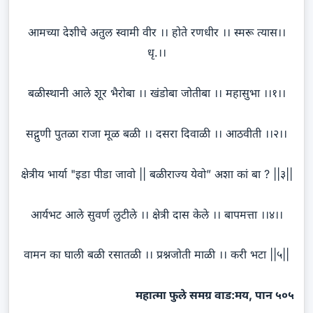
आमच्या देशीचे अतुल स्वामी वीर ।। होते रणधीर ।। स्मरू त्यास।।
धृ.।।
बळीस्थानी आले शूर भैरोबा ।। खंडोबा जोतीबा ।। महासुभा ।।१।।
सद्गुणी पुतळा राजा मूळ बळी ।। दसरा दिवाळी ।। आठवीती ।।२।।
क्षेत्रीय भार्या "इडा पीडा जावो || बळीराज्य येवो” अशा कां बा ? ||३||
आर्यभट आले सुवर्ण लुटीले ।। क्षेत्री दास केले ।। बापमत्ता ।।४।।
वामन का घाली बळी रसातळी ।। प्रश्नजोती माळी ।। करी भटा ||५||
महात्मा फुले समग्र वाड:मय, पान ५०५