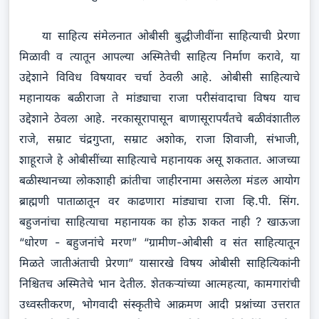
या साहित्य संमेलनात ओबीसी बुद्धीजीवींना साहित्याची प्रेरणा
मिळावी व त्यातून आपल्या अस्मितेची साहित्य निर्माण करावे, या
उद्देशाने विविध विषयावर चर्चा ठेवली आहे. ओबीसी साहित्याचे
महानायक बळीराजा ते मांड्याचा राजा परीसंवादाचा विषय याच
उद्देशाने ठेवला आहे. नरकासूरापासून बाणासूरापर्यंतचे बळीवंशातील
राजे, सम्राट चंद्रगुप्ता, सम्राट अशोक, राजा शिवाजी, संभाजी,
शाहूराजे हे ओबीसींच्या साहित्याचे महानायक असू शकतात. आजच्या
बळीस्थानच्या लोकशाही क्रांतीचा जाहीरनामा असलेला मंडल आयोग
ब्राह्मणी पाताळातून वर काढणारा मांड्याचा राजा व्हि.पी. सिंग.
बहुजनांचा साहित्याचा महानायक का होऊ शकत नाही ? खाऊजा
“धोरण - बहुजनांचे मरण” “ग्रामीण-ओबीसी व संत साहित्यातून
मिळते जातीअंताची प्रेरणा” यासारखे विषय ओबीसी साहित्यिकांनी
निश्चितच अस्मितेचे भान देतील. शेतकऱ्यांच्या आत्महत्या, कामगारांची
उध्वस्तीकरण, भोगवादी संस्कृतीचे आक्रमण आदी प्रश्नांच्या उत्तरात