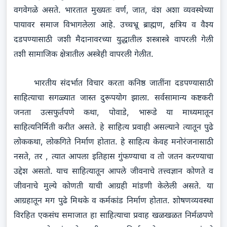
वगवेगळे असते. भारतात मुख्यतः वर्ण, जात, वंश अशा व्यवस्थेच्या
पायावर समाज विभागलेला आहे. उच्चभ्रू ब्राह्मण, क्षत्रिय व वैश्य
दडपण्यासाठी जशी मैदानावरच्या युद्धातील शस्त्रास्त्रे वापरली गेली
तशी सामाजिक क्षेत्रातील अस्त्रेही वापरली गेलीत.
भारतीय संदर्भात विचार करता कनिष्ठ जातींना दडपण्यासाठी
साहित्याचा सगळ्यात जास्त दुरूपयोग झाला. सर्वसामान्य कष्टकरी
जनता उत्सफुर्तपणे कथा, पोवाडे, भारूडे या माध्यमातून
साहित्यनिर्मिती करीत असते. हे साहित्य प्रवाही असल्याने त्यातून पुढे
लोककथा, लोकगिते निर्माण होतात. हे साहित्य केवह मनोरंजनासाठी
नसते, तर , त्यात आपला इतिहास गुंफण्याचा व तो जतन करण्याचा
उद्देश असतो. याच साहित्यातून आपले जीवनाचे तत्त्वज्ञान कोणते व
जीवनाचे मुल्ये कोणती याची आग्रही मांडणी केलेली असते. या
आग्रहातून मग पुढे मिथके व कर्मकांड निर्माण होतात. शोषणव्यवस्था
विरहित एकसंघ समाजात हा साहित्याचा प्रवाह खळखळत निर्मळपणे