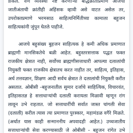
शकेल. वर्ण व्यवस्था नष्ट करणाऱ्या बौद्धक्रांतीप्रमाणे आजची
जातीअंताची क्रांतीही अहिंसक व्हावी असे वाटत असेल तर,
उपरोक्तप्रमाणे भरमसाठ साहित्यनिर्मितीच्या कामाला बहुजन
साहित्यकांनी जुंपून घेतले पाहीजे.
आजचे बहुसंख्य बुहजन साहित्यक हे कमी अधिक प्रमाणात
ब्राह्मणी मानसिकतेचे बळी आहेत. बहुस्तरसत्ताक पद्धत फक्त
राजकीय क्षेत्रात नाही, सर्वोच्च ब्राह्मणीसत्ताधारी आपल्या दलालांची
नियुक्ती फक्त राजकीय क्षेत्रातच करत नाहीत तर, साहित्य, इतिहास,
अर्थ तत्तवज्ञान, शिक्षण आदी सर्वच क्षेत्रात ते दलालांची नियुक्ती करीत
असतात. ओबीसी -बहुजनातील सुमार दर्जाचे साहित्यिक, विचारवंत,
इतिहासतज्ञ हे सत्ताधाऱ्यांची दलाली करायला मिळावी म्हणून रांग
लावून उभे राहतात. जो सत्ताधारींची सर्वात जास्त चांगली सेवा
(दलाली) करील त्यास त्या प्रमाणात पुरस्कार, महामंडळ वगैरे मिळते.
(अर्थात यास काही सन्माननीय अपवादही आहेत.) उच्चजातीय
सत्ताधाऱ्यांची सेवा करण्यासाठी जे ओबीसी - बहुजन रांगेत उभे