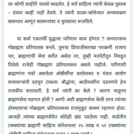
तर कोणी शाहीरी जलसे काढलेत. हे सर्व साहित्य त्यांनी केवळ पुस्तक
- ग्रंथात काही नाही ठेवले. ते त्यांनी शाळा-कॉलेजात अभ्यासक्रम
स्वरूपात आणून बालमनांवर व युवकांवर रूजविले.
या सर्वा एकतर्फी युद्धाचा परीणाम काय होणार ? जनमानसच
गोब्राह्मण प्रतिपालक बनले. तुमचा शिवाजीसारखा पराक्रमी राजाच
जर, ब्राह्मणांची सेवा करीत असेल तर, तुम्ही मतपेटीतून निवडून
दिलेले राजेही गोब्राह्मण प्रतिपालकच असले पाहीजे. परीणामी
ब्राह्मणांना नको असलेला ओबीसींचा कालेलकर व मंडल आयोग
सत्ताधाऱ्यांनी दडपून टाकला. बौद्धांना, आदीवासींना दडपणारे हेच
राजकीय सत्ताधारी. हे सर्व त्यांनी का केले ? कारण यातूनच
ब्राह्मणसेवा घडणार होती ? आणी अशी ब्राह्मणसेवा केली तरच त्यांच्या
डोक्यावरचा गोब्राह्मण प्रतिपालकचा राजमुकूट कायम रहाणार होता.
आजही त्यांच्या ब्राह्मणसेवेत कोठेही खंड पडलेला नाही. साडेतीन
टक्क्यांच्या ब्राह्मणी साहित्य संमेलनाला २५ लाख व ५२ टक्क्यांच्या
ओबीसी साहित्य संमेलनाला फक्त २ लाख रूपये !