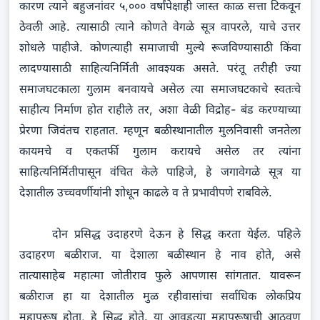
कारण त्याने बहुजनांवर ५,००० वर्षांपेक्षाही जास्त काळ सत्ता टिकवून
ठेवली आहे. त्यासाठी त्याने कोणते वेगळे सूत्र वापरले, याचे उत्तर
शोधले पाहीजे. कोणत्याही समाजाची मुल्ये रूजविण्यासाठी किंवा
लादण्यासाठी साहित्यनिर्मिती आवश्यक असते. परंतू तरीही ज्या
समाजघटकाला गुलाम बनवायचे असेल त्या समाजघटकाचे स्वतःचे
साहीत्य निर्माण होत राहीले तर, अशा वेळी विद्रोह- बंड करण्याच्या
प्रेरणा जिवंतच राहतात. म्हणून बळीस्थानातील मुलनिवासी जनतेला
कायमचे व एकतर्फी गुलाम करायचे असेल तर त्यांना
साहित्यनिर्मितीपासून वंचित केले पाहिजे, हे जगावेगळे सूत्र या
देशातील उच्चवर्णीयांनी शोधून काढले व ते प्रभावीपणे राबविले.
दोन प्रसिद्ध उदाहरणे देऊन हे सिद्ध करता येईल. पहिले
उदाहरण बळीराज. या देशाला बळीस्थान हे नाव होते, असे
तात्यासाहेब महात्मा जोतीराव फुले आपणास सांगतात. यावरून
बळीराज हा या देशातील मुळ रहीवासांचा सर्वाधिक लोकप्रिय
महापुरूष होता, हे सिद्ध होते. या आवडत्या महापुरूषाची आठवण