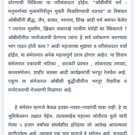
धोरणाची चिकित्सा या परीसंवादात होईल. “ओबीसींचे धर्म :
मनुधर्माच्या गुलामगिरीतून मुक्ती मिळविण्याची धडपड” या विषयात
ओबीसींनी बौद्ध, जैन, शाक्त, नवनाथ, शिख आदी धर्म स्थापन केलेत
? त्यानंतर मुस्लीम, ख्रिश्चन यासारखे परकीय धर्मही का स्विकारले ?
ओबीसीतील जातीअंताची प्रेरणाच त्यांना हे सर्व धर्मकारण करण्यास
भाग पाडत होती काय ? आदी महत्वाच्या मुद्यांवर व परीसंवादात चर्चा
होईल. या संमेलनात अनेक महत्वपूर्ण ठराव होणार आहेत. या शिवाय
संमेलनात एकपात्री नाटिका , वारकरी प्रवचन , लोकनाट्य तमाशा,
काव्यसंमेलन, शाहीर जलसा आदी कार्यक्रमांची भरपूर रेलचेल आहे.
एकूण या संमेलनात ओबीसी बुद्धीजीवींना भरपूर वैचारिक व
मनोरंजनाची मेजवाणी मिळणार आहे.
हे संमेलन म्हणजे केवळ हवशा-नवशा-गवशांची यात्रा नाही. हे या
भुमिकेवरून लक्षात येईल. तात्यासाहेब महात्मा जोतीराव फुले यांनी
गेल्या ५ हजार वर्षांच्या संघर्षशील इतिहास जो आलेख आपल्याला
सांगीतलेला आहे, त्याचाच एक भाग म्हणजे हे संमेलन आहे. मनुवादी