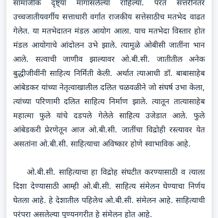
सामाजीक दृष्ट्या मागासलेल्या राहिल्या. परंत सत्तरीनंतर
उच्चजातीयवर्गीय सत्ताधारी वर्गात राजकीय सत्तेसाठीच मतभेद वाढत
गेलेत. या मतभेदातन मंडल आयोग आला. याच मतभेदा विस्तार होत
मंडल आयोगाचे आंदोलन उभे झाले. त्यामुळे ओबीसी जातींना भान
आले. सत्वाची जाणीव झाल्यावर ओ.बी.सी. जातीतील अनेक
बुद्धीजीवींनी साहित्य निर्मिती केली. अर्थात त्याआधी डॉ. बाबासाहेब
आंबेडकर यांच्या नेतृत्वाखालील दलित चळवळीने जो संघर्ष उभा केला,
त्यांच्या परिणामी दलित साहित्य निर्माण झाले. त्यातून तात्यासाहेब
महात्मा फुले यांचे दडपले गेलेले साहित्य उजेडात आले. फुले
आंबेडकरी प्रेरणेतून आज ओ.बी.सी. जातींचा विद्रोही रस्त्यावर येत
असतांना ओ.बी.सी. साहित्याचा अविष्कार होणे स्वाभाविक आहे.
ओ.बी.सी. साहित्याचा हा विद्रोह संघटीत करण्यासाठी व त्याला
दिशा देण्यासाठी आम्ही ओ.बी.सी. साहित्य संमेलन घेण्याचा निर्णय
घेतला आहे. हे देशातील पहिलेच ओ.बी.सी. संमेलन आहे. साहित्याची
परंपरा असलेल्या पुण्यनगरीत हे संमेलन होत आहे.