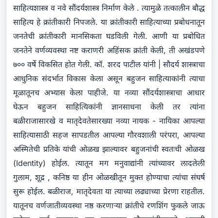
साहित्यशास्त्र व नवे सौंदर्यशास्त्र निर्माण केले . त्यामुळे तत्कालीन बौद्ध
साहित्य हे क्रांतीकारी निपजले. या क्रांतीकारी साहित्याच्या प्रबोधनातून
जनतेची क्रांतीकारी मानसिकता घडविली गेली. आणी या प्रबोधित
जनतेने वर्णव्यवस्था नष्ट कराणरी अहिंसक क्रांती केली, ती अखंडपणे
७०० वर्षे विकसित होत गेली. कॉ. शरद पाटील यांनी | सौदर्य शास्त्राचा
आधुनिक संदर्भात विकास केला असून बहुजन साहित्याकांनी त्याचा
मूळातूनच अभ्यास केला पाहीजे. या नव्या सौंदर्यशास्त्राचा आधार
घेऊन बहुजन साहित्यिकांनी ज्ञानसाधना केली तर त्यांना
बळीराजासारखे व मातृदेवतेसारख्या नव्या नायक - नायिका आपल्या
साहित्यासाठी सहज सापडतील आपल्या गौरवशाली परंपरा, आपल्या
अस्मितेची प्रतिके यांची ओळख झाल्यावर बहुजनांची स्वतःची ओळख
(Identity) होईल. त्यातून मग मनुवाद्यांनी त्यांच्यावर लादलेली
गुलाम, शूद्र , कनिष्ठ या हीन ओळखीतून मुक्त होण्याचा त्यांचा संघर्ष
सुरू होईल. बळीराज, मातृदेवता या त्याच्या लढ्याच्या प्रेरणा राहतील.
यातूनच वर्णजातीव्यवस्था नष्ठ करणाऱ्या क्रांतीचे रणशिंग फुकले जाऊ