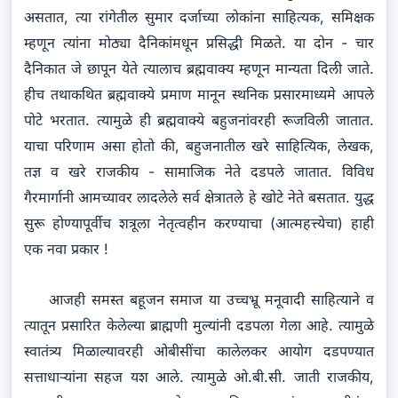
असतात, त्या रांगेतील सुमार दर्जाच्या लोकांना साहित्यक, समिक्षक
म्हणून त्यांना मोठ्या दैनिकांमधून प्रसिद्धी मिळते. या दोन - चार
दैनिकात जे छापून येते त्यालाच ब्रह्मवाक्य म्हणून मान्यता दिली जाते.
हीच तथाकथित ब्रह्मवाक्ये प्रमाण मानून स्थनिक प्रसारमाध्यमे आपले
पोटे भरतात. त्यामुळे ही ब्रह्मवाक्ये बहुजनांवरही रूजविली जातात.
याचा परिणाम असा होतो की, बहुजनातील खरे साहित्यिक, लेखक,
तज्ञ व खरे राजकीय - सामाजिक नेते दडपले जातात. विविध
गैरमार्गानी आमच्यावर लादलेले सर्व क्षेत्रातले हे खोटे नेते बसतात. युद्ध
सुरू होण्यापूर्वीच शत्रूला नेतृत्वहीन करण्याचा (आत्महत्त्येचा) हाही
एक नवा प्रकार !
आजही समस्त बहूजन समाज या उच्चभ्रू मनूवादी साहित्याने व
त्यातून प्रसारित केलेल्या ब्राह्मणी मुल्यांनी दडपला गेला आहे. त्यामुळे
स्वातंत्र्य मिळाल्यावरही ओबीसींचा कालेलकर आयोग दडपण्यात
सत्ताधाऱ्यांना सहज यश आले. त्यामुळे ओ.बी.सी. जाती राजकीय,