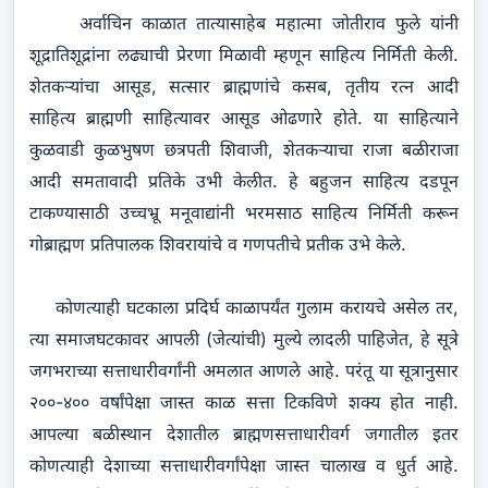
अर्वाचिन काळात तात्यासाहेब महात्मा जोतीराव फुले यांनी
शूद्रातिशूद्रांना लढ्याची प्रेरणा मिळावी म्हणून साहित्य निर्मिती केली.
शेतकऱ्यांचा आसूड, सत्सार ब्राह्मणांचे कसब, तृतीय रत्न आदी
साहित्य ब्राह्मणी साहित्यावर आसूड ओढणारे होते. या साहित्याने
कुळवाडी कुळभुषण छत्रपती शिवाजी, शेतकऱ्याचा राजा बळीराजा
आदी समतावादी प्रतिके उभी केलीत. हे बहुजन साहित्य दडपून
टाकण्यासाठी उच्चभ्रू मनूवाद्यांनी भरमसाठ साहित्य निर्मिती करून
गोब्राह्मण प्रतिपालक शिवरायांचे व गणपतीचे प्रतीक उभे केले.
कोणत्याही घटकाला प्रदिर्घ काळापर्यंत गुलाम करायचे असेल तर,
त्या समाजघटकावर आपली (जेत्यांची) मुल्ये लादली पाहिजेत, हे सूत्रे
जगभराच्या सत्ताधारीवर्गांनी अमलात आणले आहे. परंतू या सूत्रानुसार
२००-४०० वर्षांपेक्षा जास्त काळ सत्ता टिकविणे शक्य होत नाही.
आपल्या बळीस्थान देशातील ब्राह्मणसत्ताधारीवर्ग जगातील इतर
कोणत्याही देशाच्या सत्ताधारीवर्गांपेक्षा जास्त चालाख व धुर्त आहे.