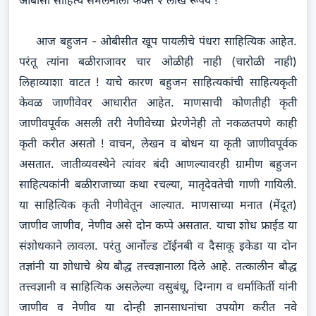
आज बहुजन - ओबीसीत खूप पायलीचे पंधरा साहित्यिक आहेत.
परंतू त्यांना बळीराजावर चार ओळीही नाही (चारोळी नाही)
लिहाव्याशा वाटत ! याचे कारण बहुजन साहित्यकांची साहित्यकृती
केवळ जाणीवेवर आधारीत आहेत. माणसाची कोणतीही कृती
जाणीवपूर्वक असली तरी नेणीवेच्या प्रेरणेनेही तो नकळतपणे काही
कृती करीत असतो ! वाचन, लेखन व बोधन या कृती जाणीवपूर्वक
असतात. जातीव्यवस्थेने त्यांवर बंदी आणल्यावरही ग्रामीण बहुजन
साहित्यकांनी बळीराजाच्या कथा रचल्या, मातृदेवतेची गाणी गायिली.
या साहित्यिक कृती नेणीवेतून आल्यात. माणसाच्या मनात (मेंदूत)
जाणीव जाणीव, नेणीव असे दोन कप्पे असतात. याचा शोध फ्राईड या
संशोधकाने लावला. परंतु आर्नोल्ड टॉईनबी व दैसाकू इकेडा या दोन
तज्ञांनी या शोधाचे श्रेय बौद्ध तत्त्वज्ञानाला दिले आहे. तत्कालीन बौद्ध
तत्त्वज्ञानी व साहित्यिक असलेल्या वसुबंधू, दिग्नाग व धर्माकिर्ती यांनी
जाणीव व नेणीव या दोन्ही ज्ञानसाधनांचा उपयोग करीत नवे