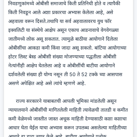
निवडणुकांमध्ये ओबीसी समाजाचे किती प्रतिनिधी होते व त्यापैकी
किती निवडून आले अशा प्रकारचा अभ्यास केलेला आहे, असे
अहवाला वरून दिसते.तथापि या सर्व अहवालावरच युथ फॉर
इक्वलिटी या संस्थेचे आक्षेप असून एकाच आडनावाचे वेगवेगळ्या
जातीमध्ये लोक असू शकतात. त्यामुळे बाठीया आयोगाने दिलेला
ओबीसींचा आकडा कमी किंवा जादा असू शकतो. बांटिया आयोगाच्या
होटर लिस्ट बेस्ड ओबीसी संख्या मोजण्याच्या पद्धतीला ओबीसी
नेत्यांनीही आक्षेप घेतलेला आहे व ओबीसींची बाटीया आयोगाने
दर्शवलेली संख्या ही योग्य नसून ती 50 ते 52 टक्के च्या आसपास
असणे अपेक्षित आहे असे त्यांचे म्हणणे आहे.
राज्य सरकारने याबाबतची आपली भूमिका मांडलेली असून
न्यायालयाने ओबीसींची मागितलेली माहिती त्यावेळची तातडी व कमीत
कमी वेळेमध्ये जास्तीत जास्त अचूक माहिती देण्यासाठी कशा कशाचा
आधार घेता येईल याचा अभ्यास करून उपलब्ध असलेल्या माहितीच्या
आधारे हा डाटा तयार केले आहे. बाटीया आयोगाने प्रत्येक