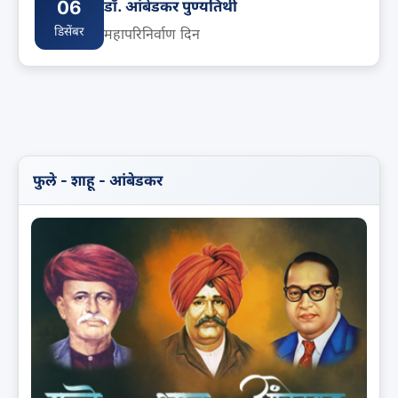
06
डॉ. आंबेडकर पुण्यतिथी
डिसेंबर
महापरिनिर्वाण दिन
फुले - शाहू - आंबेडकर