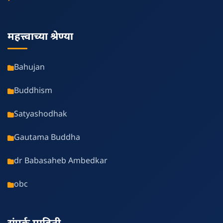
महत्त्वाच्या श्रेण्या
Bahujan
Buddhism
Satyashodhak
Gautama Buddha
dr Babasaheb Ambedkar
obc
संपर्क माहिती