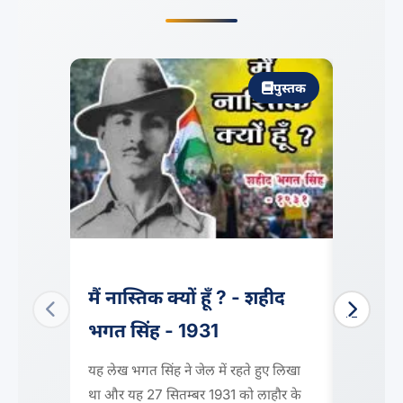
पुस्तक
मैं नास्तिक क्यों हूँ ? - शहीद
Why I
भगत सिंह - 1931
Bhaga
यह लेख भगत सिंह ने जेल में रहते हुए लिखा
A new q
था और यह 27 सितम्बर 1931 को लाहौर के
it due t