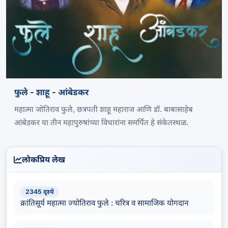
फुले - शाहू - आंबेडकर
महात्मा जोतिराव फुले, छत्रपती शाहू महाराज आणि डॉ. बाबासाहेब
आंबेडकर या तीन महापुरुषांच्या विचारांना समर्पित हे संकेतस्थळ.
लोकप्रिय लेख
2345 दृश्ये
क्रांतिसूर्य महात्मा ज्योतिराव फुले : चरित्र व सामाजिक योगदान