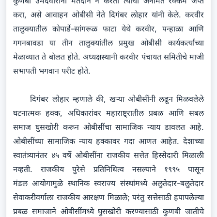
कुणबी उमेदवारांना मतदान न करता त्यांची अनामत रक्कम जप्त
करा, असे आवाहन ओबीसी नेते दिगंबर लोहार यांनी केले. करवीर
तालुक्यातील कोपार्डे-सांगरूळ फाटा येथे करवीर, पन्हाळा आणि
गगनबावडा या तीन तालुक्यांतील प्रमुख ओबीसी कार्यकर्त्यांच्या
मेळाव्यात ते बोलत होते. अध्यक्षस्थानी करवीर पंचायत समितीचे माजी
सभापती भगवान परीट होते.
दिगंबर लोहार म्हणाले की, खऱ्या ओबीसींनी लढून मिळवलेले
घटनात्मक हक्क, अधिकारांवर महाराष्ट्रातील प्रबळ आणि सबल
समाज घुसखोरी करून ओबीसींचा सामाजिक न्याय डावलत आहे.
ओबीसींच्या सामाजिक न्याय हक्कावर गदा आणत आहेत. देशाच्या
स्वातंत्र्यानंतर ४५ वर्षे ओबीसींना राजकीय सत्तेत हिस्सेदारी मिळाली
नव्हती. राजकीय पुरेसे प्रतिनिधित्व नसल्याने १९९५ पासून
मंडल आयोगामुळे स्थानिक स्वराज्य संस्थांमध्ये अलुतेदार-बलुतेदार
सेवाकरीवर्गाला राजकीय आरक्षण मिळाले; परंतु सत्तेसाठी हपापलेल्या
प्रबळ समाजाने ओबीसींमध्ये घुसखोरी करण्यासाठी कुणबी जातीचे