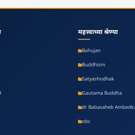
स
महत्त्वाच्या श्रेण्या
Bahujan
Buddhism
Satyashodhak
ल
Gautama Buddha
dr Babasaheb Ambedk
obc