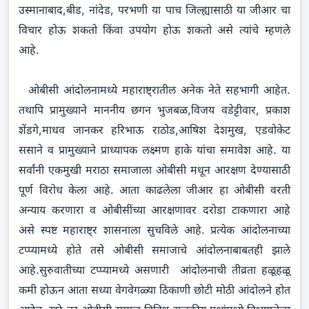
उस्मानाबाद,बीड, नांदेड, परभणी या पाच जिल्ह्यासाठी या जीआर चा
विचार होऊ शकतो किंवा उपयोग होऊ शकतो असे त्यांचे म्हणले
आहे.
ओबीसी आंदोलनामध्ये महाराष्ट्रातील अनेक नेते सहभागी आहेत.
तथापि प्रामुख्याने माननीय छगन भुजबळ,विजय वडेट्टीवार, प्रकाश
शेंडगे,माधव जानकर हरिभाऊ राठोड,आषिश देशमुख, एडवोकेट
ससाने व प्रामुख्याने प्राध्यापक लक्ष्मण हाके यांचा समावेश आहे. या
सर्वांनी एकमुखी मराठा समाजाला ओबीसी मधून आरक्षण देण्यासाठी
पूर्ण विरोध केला आहे. आता काढलेला जीआर हा ओबीसी वरती
अन्याय करणारा व ओबीसींच्या आरक्षणावर दरोडा टाकणारा आहे
असे स्पष्ट महाराष्ट्र शासनाला सुचविले आहे. प्रत्येक आंदोलनाच्या
टप्प्यामध्ये होते तसे ओबीसी समाजाचे आंदोलनाबाबतही झाले
आहे.सुरुवातीच्या टप्प्यामध्ये असणारी आंदोलनाची तीव्रता हळूहळू
कमी होऊन आता सध्या वेगवेगळ्या ठिकाणी छोटी मोठी आंदोलने होत