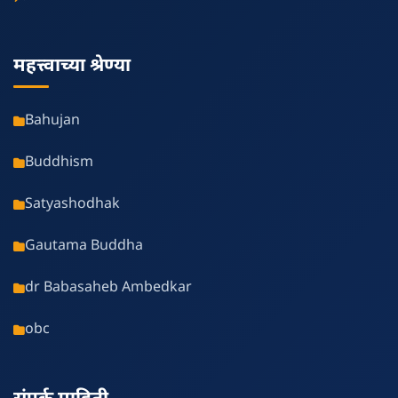
महत्त्वाच्या श्रेण्या
Bahujan
Buddhism
Satyashodhak
Gautama Buddha
dr Babasaheb Ambedkar
obc
संपर्क माहिती