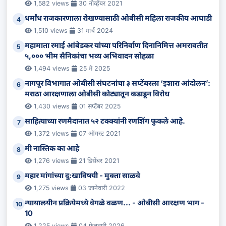
1,582 views
30 नोव्हेंबर 2021
धर्मांध राजकारणाला रोखण्यासाठी ओबीसी महिला राजकीय आघाडी
4
1,510 views
31 मार्च 2024
महामाता रमाई आंबेडकर यांच्या परिनिर्वाण दिनानिमित्त अमरावतीत
5
५,००० भीम सैनिकांचा भव्य अभिवादन सोहळा
1,494 views
25 मे 2025
नागपूर विभागात ओबीसी संघटनांचा ३ सप्टेंबरला ‘इशारा आंदोलन’:
6
मराठा आरक्षणाला ओबीसी कोट्यातून कडाडून विरोध
1,430 views
01 सप्टेंबर 2025
साहित्याच्या रणमैदानात ५२ टक्क्यांनी रणशिंग फुकले आहे.
7
1,372 views
07 ऑगस्ट 2021
मी नास्तिक का आहे
8
1,276 views
21 डिसेंबर 2021
महार मांगांच्या दु:खाविषयी - मुक्ता साळवे
9
1,275 views
03 जानेवारी 2022
न्यायालयीन प्रक्रियेमध्ये वेगळे वळण... - ओबीसी आरक्षण भाग -
10
10
1,225 views
04 फेब्रुवारी 2026