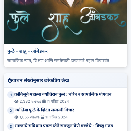
फुले - शाहू - आंबेडकर
सामाजिक न्याय, शिक्षण आणि समतेसाठी झगडणारे महान विचारवंत
वाचन संख्येनुसार लोकप्रिय लेख
क्रांतिसूर्य महात्मा ज्योतिराव फुले : चरित्र व सामाजिक योगदान
1
2,332 views
11 एप्रिल 2024
ज्योतिबा फुले के शिक्षा सम्बन्धी विचार
2
1,855 views
11 एप्रिल 2024
भारताचे संविधान प्रगल्भतेने समजून घेणे गरजेचे - विष्णु गरुड
3