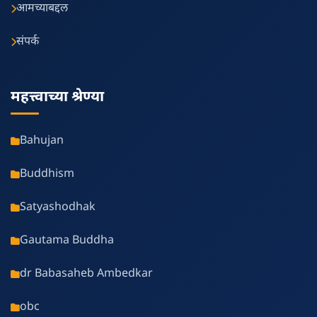
आमच्याबद्दल
संपर्क
महत्त्वाच्या श्रेण्या
Bahujan
Buddhism
Satyashodhak
Gautama Buddha
dr Babasaheb Ambedkar
obc