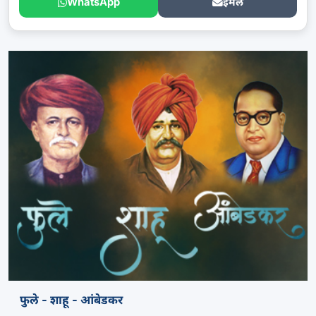
WhatsApp
ईमेल
फुले - शाहू - आंबेडकर