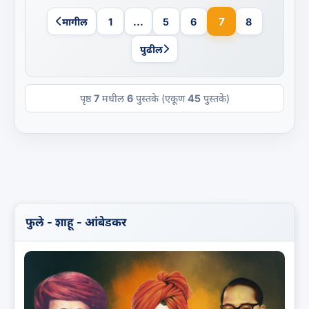
7
मागील
1
...
5
6
8
पुढील
पृष्ठ
7
मधील
6
पुस्तके (एकूण
45
पुस्तके)
फुले - शाहू - आंबेडकर