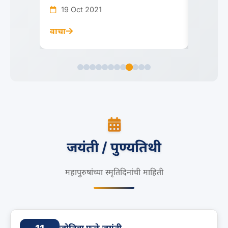
19 Oct 2021
06 Oc
वाचा
वाचा
जयंती / पुण्यतिथी
महापुरुषांच्या स्मृतिदिनांची माहिती
जोतिबा फुले जयंती