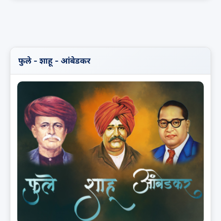
फुले - शाहू - आंबेडकर