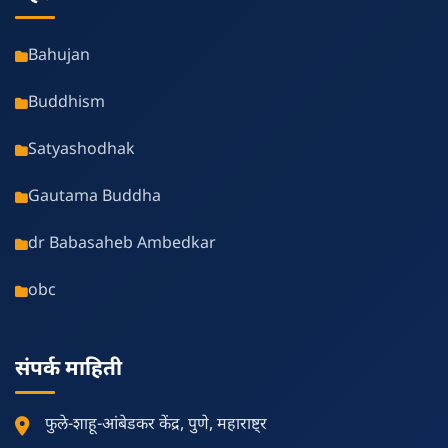
Bahujan
Buddhism
Satyashodhak
Gautama Buddha
dr Babasaheb Ambedkar
obc
संपर्क माहिती
फुले-शाहू-आंबेडकर केंद्र, पुणे, महाराष्ट्र