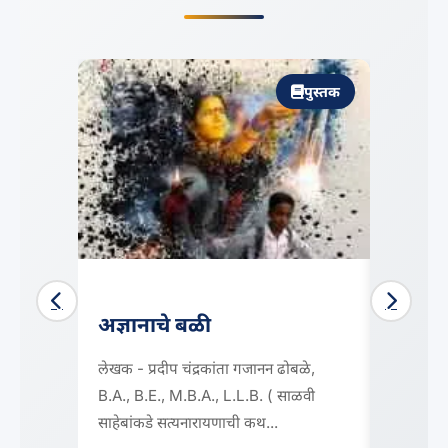
पुस्तक
अज्ञानाचे बळी
बहुजन
लेखक - प्रदीप चंद्रकांता गजानन ढोबळे,
मनोगत बाप
B.A., B.E., M.B.A., L.L.B. ( साळवी
आंबेडकरांच
साहेबांकडे सत्यनारायणाची कथ...
आंबेडकरवा