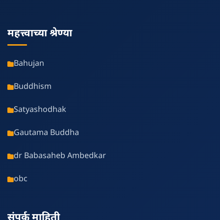
महत्त्वाच्या श्रेण्या
Bahujan
Buddhism
Satyashodhak
Gautama Buddha
dr Babasaheb Ambedkar
obc
संपर्क माहिती