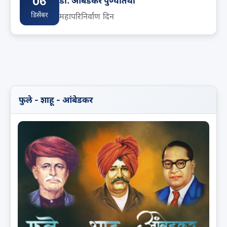
06
डॉ. आंबेडकर पुण्यतिथी
डिसेंबर
महापरिनिर्वाण दिन
फुले - शाहू - आंबेडकर