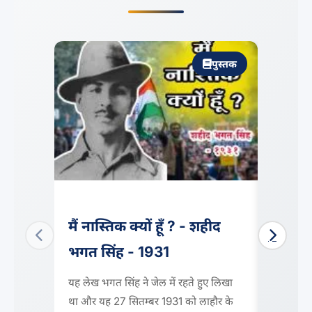
पुस्तक
मैं नास्तिक क्यों हूँ ? - शहीद
Why I
भगत सिंह - 1931
Bhaga
यह लेख भगत सिंह ने जेल में रहते हुए लिखा
A new q
था और यह 27 सितम्बर 1931 को लाहौर के
it due t